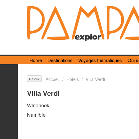
Home
Destinations
Voyages thématiques
Qui 
Accueil
/
Hotels
/
Villa Verdi
Retour
Villa Verdi
Windhoek
Namibie