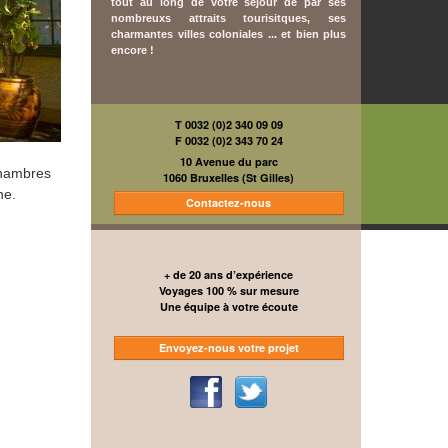
tout au long de votre séjour de par ses
nombreuxs attraits tourisitques, ses
charmantes villes coloniales ... et bien plus
encore !
T 0032 (0)2 340 09 09
F 0032 (0)2 343 70 24
10 Avenue du parc
hambres
1060 Bruxelles (St Gilles)
ine.
Contactez-nous
+ de 20 ans d’expérience
Voyages 100 % sur mesure
Une équipe à votre écoute
Envoyez-nous votre projet