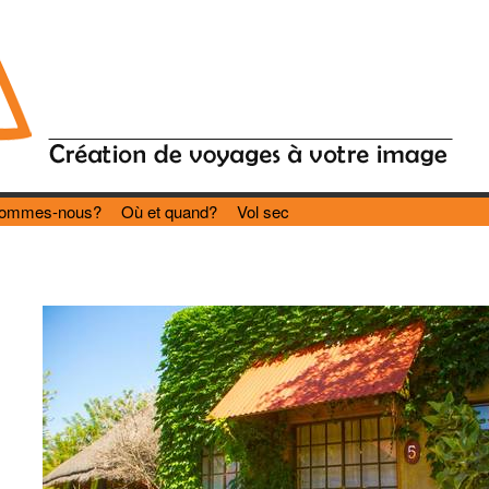
sommes-nous?
Où et quand?
Vol sec