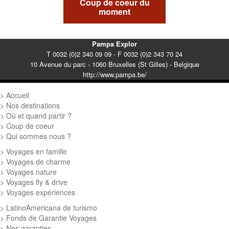
Coup de coeur du
moment
Pampa Explor
T 0032 (0)2 340 09 09 - F 0032 (0)2 343 70 24
10 Avenue du parc - 1060 Bruxelles (St Gilles) - Belgique
http://www.pampa.be/
Accueil
Nos destinations
Où et quand partir ?
Coup de coeur
Qui sommes nous ?
Voyages en famille
Voyages de charme
Voyages nature
Voyages fly & drive
Voyages expériences
LatinoAmericana de turismo
Fonds de Garantie Voyages
Nos garanties