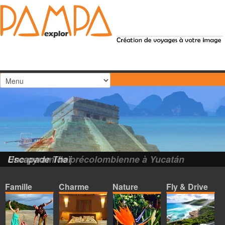
Une pyramide précolombienne à Yucatán
Escapade Thaï
Famille
Charme
Nature
Fly & Drive