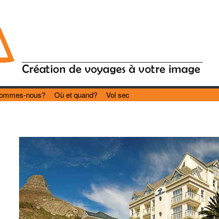
sommes-nous?
Où et quand?
Vol sec