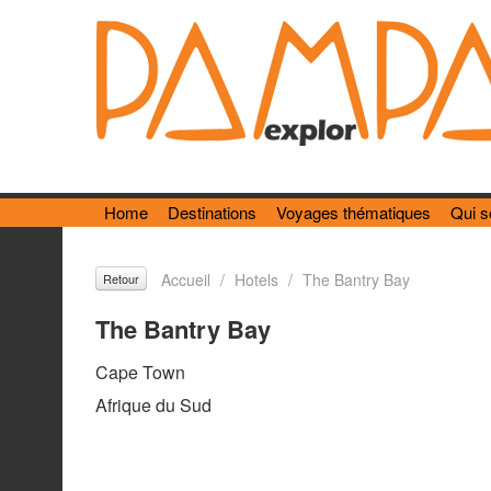
Home
Destinations
Voyages thématiques
Qui 
Accueil
/
Hotels
/
The Bantry Bay
Retour
The Bantry Bay
Cape Town
Afrique du Sud