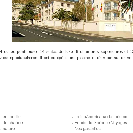
e
4
s
uites
p
enthouse,
14
s
uites
de luxe, 8 chambres s
upérieures et 1
vues spectaculaires
. Il est équipé d'une piscine et d'un sauna, d'une
 en famille
LatinoAmericana de turismo
s de charme
Fonds de Garantie Voyages
s nature
Nos garanties