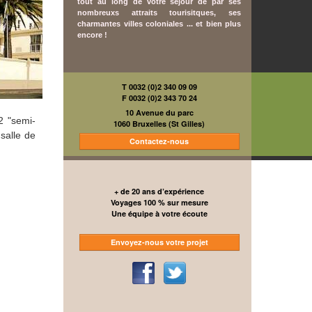
tout au long de votre séjour de par ses
nombreuxs attraits tourisitques, ses
charmantes villes coloniales ... et bien plus
encore !
T 0032 (0)2 340 09 09
F 0032 (0)2 343 70 24
10 Avenue du parc
2 "semi-
1060 Bruxelles (St Gilles)
 salle de
Contactez-nous
+ de 20 ans d’expérience
Voyages 100 % sur mesure
Une équipe à votre écoute
Envoyez-nous votre projet