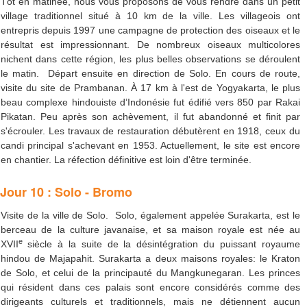
Tôt en matinée, nous vous proposons de vous rendre dans un petit
village traditionnel situé à 10 km de la ville. Les villageois ont
entrepris depuis 1997 une campagne de protection des oiseaux et le
résultat est impressionnant. De nombreux oiseaux multicolores
nichent dans cette région, les plus belles observations se déroulent
le matin. Départ ensuite en direction de Solo. En cours de route,
visite du site de Prambanan. À 17 km à l'est de Yogyakarta, le plus
beau complexe hindouiste d’Indonésie fut édifié vers 850 par Rakai
Pikatan. Peu après son achèvement, il fut abandonné et finit par
s'écrouler. Les travaux de restauration débutèrent en 1918, ceux du
candi principal s'achevant en 1953. Actuellement, le site est encore
en chantier. La réfection définitive est loin d'être terminée.
Jour 10 : Solo - Bromo
Visite de la ville de Solo. Solo, également appelée Surakarta, est le
berceau de la culture javanaise, et sa maison royale est née au
e
XVII
siècle à la suite de la désintégration du puissant royaume
hindou de Majapahit. Surakarta a deux maisons royales: le Kraton
de Solo, et celui de la principauté du Mangkunegaran. Les princes
qui résident dans ces palais sont encore considérés comme des
dirigeants culturels et traditionnels, mais ne détiennent aucun